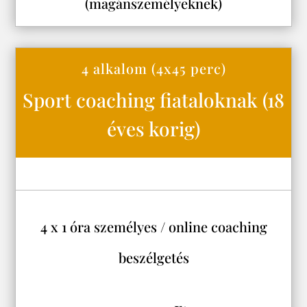
(magánszemélyeknek)
4 alkalom (4x45 perc)
Sport coaching fiataloknak (18
éves korig)
4 x 1 óra személyes / online coaching
beszélgetés