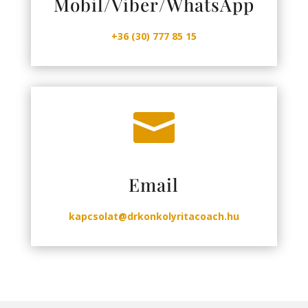
Mobil/Viber/WhatsApp
+36 (30) 777 85 15

Email
kapcsolat@drkonkolyritacoach.hu