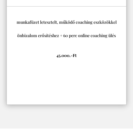
munkafüzet letesztelt, működő coaching eszközökkel
önbizalom erősítéshez + 60 perc online coaching ülés
45.000.-Ft