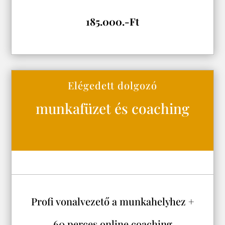
185.000.-Ft
Elégedett dolgozó
munkafüzet és coaching
Profi vonalvezető a munkahelyhez +
60 perces online coaching