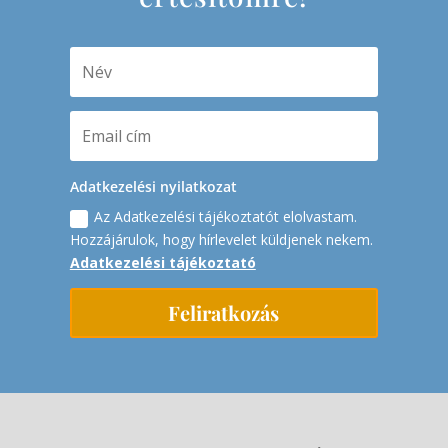
Adatkezelési nyilatkozat
Az Adatkezelési tájékoztatót elolvastam.
Hozzájárulok, hogy hírlevelet küldjenek nekem.
Adatkezelési tájékoztató
Feliratkozás