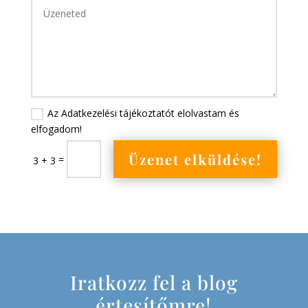
Az Adatkezelési tájékoztatót elolvastam és
elfogadom!
Üzenet elküldése!
=
3 + 3
Iratkozz fel a blog
értesítőmre!