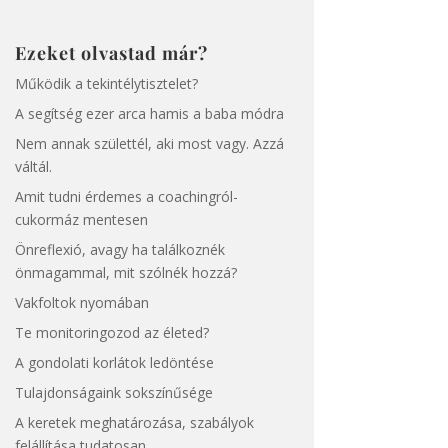
Ezeket olvastad már?
Működik a tekintélytisztelet?
A segítség ezer arca hamis a baba módra
Nem annak születtél, aki most vagy. Azzá
váltál.
Amit tudni érdemes a coachingról-
cukormáz mentesen
Önreflexió, avagy ha találkoznék
önmagammal, mit szólnék hozzá?
Vakfoltok nyomában
Te monitoringozod az életed?
A gondolati korlátok ledöntése
Tulajdonságaink sokszínűsége
A keretek meghatározása, szabályok
felállítása tudatosan