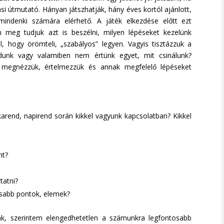
si útmutató. Hányan játszhatják, hány éves kortól ajánlott,
indenki számára elérhető. A játék elkezdése előtt ezt
en meg tudjuk azt is beszélni, milyen lépéseket kezelünk
, hogy örömteli, „szabályos” legyen. Vagyis tisztázzuk a
odunk vagy valamiben nem értünk egyet, mit csinálunk?
k, megnézzük, értelmezzük és annak megfelelő lépéseket
rend, napirend során kikkel vagyunk kapcsolatban? Kikkel
nt?
tatni?
osabb pontok, elemek?
k, szerintem elengedhetetlen a számunkra legfontosabb