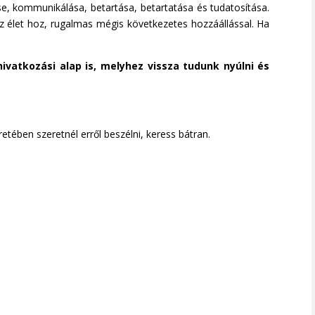
se, kommunikálása, betartása, betartatása és tudatosítása.
z élet hoz, rugalmas mégis következetes hozzáállással. Ha
ivatkozási alap is, melyhez vissza tudunk nyúlni és
tében szeretnél erről beszélni, keress bátran.