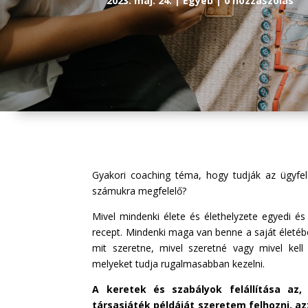
2023. máj. 24.
Egyéb
0 hozzászólás
Gyakori coaching téma, hogy tudják az ügyfele
számukra megfelelő?
Mivel mindenki élete és élethelyzete egyedi és
recept. Mindenki maga van benne a saját életében
mit szeretne, mivel szeretné vagy mivel kel
melyeket tudja rugalmasabban kezelni.
A keretek és szabályok felállítása az,
társasjáték példáját szeretem felhozni, az