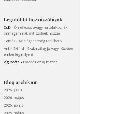
Legutóbbi hozzászólások
CsD
-
Önreflexió, avagy ha találkoznék
önmagammal, mit szólnék hozzá?
Tamás
-
Az elégedettség tanulható
Antal Szilárd
-
Szakmailag jó vagy. Közben
emberileg milyen?
Víg Beáta
-
Ébredés az új kezdet
Blog archívum
2026. július
2026. május
2026. április
2025. május