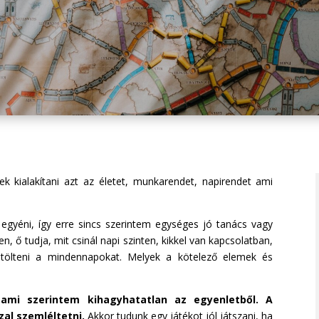
k kialakítani azt az életet, munkarendet, napirendet ami
 egyéni, így erre sincs szerintem egységes jó tanács vagy
, ő tudja, mit csinál napi szinten, kikkel van kapcsolatban,
l tölteni a mindennapokat. Melyek a kötelező elemek és
 ami szerintem kihagyhatatlan az egyenletből.
A
zal szemléltetni.
Akkor tudunk egy játékot jól játszani, ha