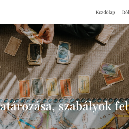
Kezdőlap
Ró
tározása, szabályok fel