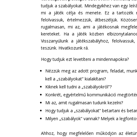
tudjuk a szabályokat. Mindegyikhez van egy leírá
mi a játék célja és menete. Ez a tartozék m
felolvassuk, értelmezzük, átbeszéljük. Közös
rugalmasan, mi az, ami a játékosnak megfelel
kereteket. Ha a játék közben elbizonytalan
Visszanyúlunk a játékszabályhoz, felolvassu
teszünk. Hivatkozunk rá.
Hogy tudjuk ezt levetíteni a mindennapokra?
Nézzük meg az adott program, feladat, munka
kell a „szabályokat” kialakítani?
Kiknek kell tudni a „szabályokról”?
Konkrét, egyértelmű kommunikáció megtörté
Mi az, amit rugalmasan tudunk kezelni?
Hogy tudjuk a „szabályokat” betartani és betar
Milyen „szabályok” vannak? Melyek a legfont
Ahhoz, hogy megfelelően működjön az életün