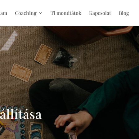
lam
Coaching
Ti mondtátok
Kapcsolat
Blog
állítása