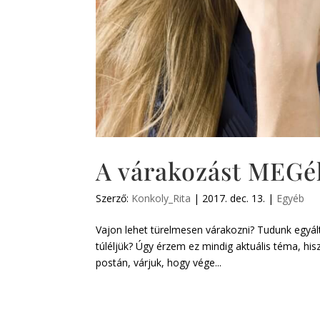
A várakozást MEGél
Szerző:
Konkoly_Rita
|
2017. dec. 13.
|
Egyéb
Vajon lehet türelmesen várakozni? Tudunk egyált
túléljük? Úgy érzem ez mindig aktuális téma, hi
postán, várjuk, hogy vége...