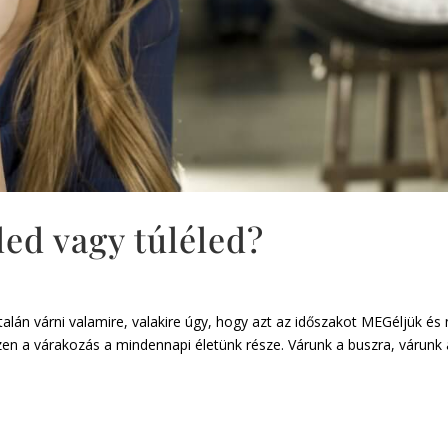
ed vagy túléled?
alán várni valamire, valakire úgy, hogy azt az időszakot MEGéljük és
szen a várakozás a mindennapi életünk része. Várunk a buszra, várunk 