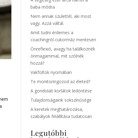
baba módra
Nem annak születtél, aki most
vagy. Azzá váltál.
Amit tudni érdemes a
coachingról-cukormáz mentesen
Önreflexió, avagy ha találkoznék
önmagammal, mit szólnék
hozzá?
Vakfoltok nyomában
Te monitoringozod az életed?
A gondolati korlátok ledöntése
 nem
Tulajdonságaink sokszínűsége
a
A keretek meghatározása,
szabályok felállítása tudatosan
Legutóbbi