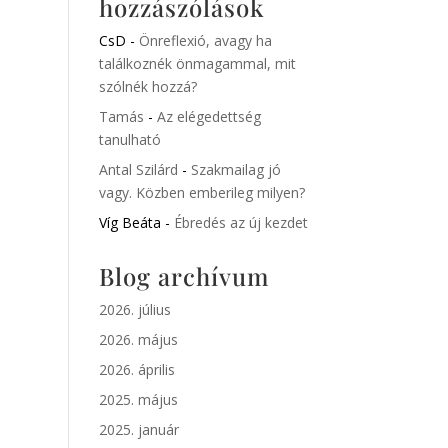
hozzászólások
CsD
-
Önreflexió, avagy ha
találkoznék önmagammal, mit
szólnék hozzá?
Tamás
-
Az elégedettség
tanulható
Antal Szilárd
-
Szakmailag jó
vagy. Közben emberileg milyen?
Víg Beáta
-
Ébredés az új kezdet
Blog archívum
2026. július
2026. május
2026. április
2025. május
2025. január