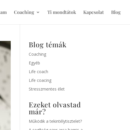
lam
Coaching
Ti mondtátok
Kapcsolat
Blog
Blog témák
Coaching
Egyéb
Life coach
Life coacing
Stresszmentes élet
Ezeket olvastad
már?
Működik a tekintélytisztelet?
A segítség ezer arca hamis a