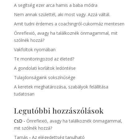
A segítség ezer arca hamis a baba módra
Nem annak születtél, aki most vagy. Azzá váltál.
Amit tudni érdemes a coachingról-cukormáz mentesen
Önreflexió, avagy ha találkoznék önmagammal, mit
szólnék hozzá?
Vakfoltok nyomában
Te monitoringozod az életed?
A gondolati korlátok ledöntése
Tulajdonságaink sokszínűsége
A keretek meghatározása, szabályok felállítása
tudatosan
Legutóbbi hozzászólások
CsD
-
Önreflexió, avagy ha találkoznék önmagammal,
mit szólnék hozzá?
Tamás
-
Az elégedettség tanulható