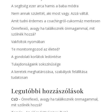
A segítség ezer arca hamis a baba módra
Nem annak születtél, aki most vagy. Azzá váltál.
Amit tudni érdemes a coachingról-cukormáz mentesen
Önreflexió, avagy ha találkoznék önmagammal, mit
szólnék hozzá?
Vakfoltok nyomában
Te monitoringozod az életed?
A gondolati korlátok ledöntése
Tulajdonságaink sokszínűsége
A keretek meghatározása, szabályok felállítása
tudatosan
Legutóbbi hozzászólások
CsD
-
Önreflexió, avagy ha találkoznék önmagammal,
mit szólnék hozzá?