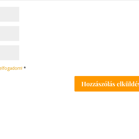
s elfogadom!
*