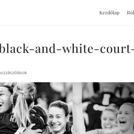
Kezdőlap
Ró
-black-and-white-court
hozzászólások