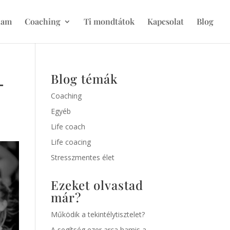
lam
Coaching
Ti mondtátok
Kapcsolat
Blog
-
Blog témák
Coaching
Egyéb
Life coach
Life coacing
Stresszmentes élet
Ezeket olvastad
már?
Működik a tekintélytisztelet?
A segítség ezer arca hamis a