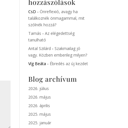
hozzászólások
CsD
-
Önreflexió, avagy ha
találkoznék önmagammal, mit
szólnék hozzá?
Tamás
-
Az elégedettség
tanulható
Antal Szilárd
-
Szakmailag jó
vagy. Közben emberileg milyen?
Víg Beáta
-
Ébredés az új kezdet
Blog archívum
2026. július
2026. május
2026. április
2025. május
2025. január