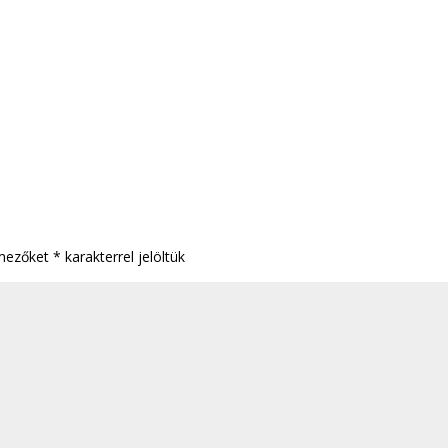
 mezőket
*
karakterrel jelöltük