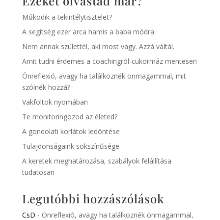
Ezeket olvastad már?
Működik a tekintélytisztelet?
A segítség ezer arca hamis a baba módra
Nem annak születtél, aki most vagy. Azzá váltál.
Amit tudni érdemes a coachingról-cukormáz mentesen
Önreflexió, avagy ha találkoznék önmagammal, mit
szólnék hozzá?
Vakfoltok nyomában
Te monitoringozod az életed?
A gondolati korlátok ledöntése
Tulajdonságaink sokszínűsége
A keretek meghatározása, szabályok felállítása
tudatosan
Legutóbbi hozzászólások
CsD
-
Önreflexió, avagy ha találkoznék önmagammal,